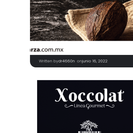
Written by
|
on
dr4660n
junio 16, 2022