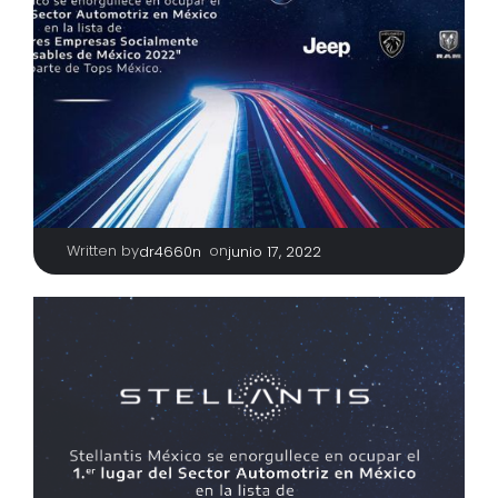
Written by
|
on
dr4660n
junio 17, 2022