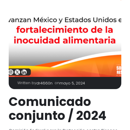
Written by
|
on
dr4660n
mayo 5, 2024
Comunicado
conjunto / 2024