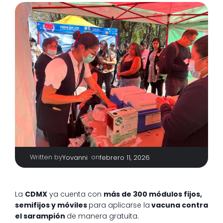
Written by
|
on
Yovanni
febrero 11, 2026
La
CDMX
ya cuenta con
más de 300 módulos fijos,
semifijos y móviles
para aplicarse la
vacuna contra
el sarampión
de manera gratuita.