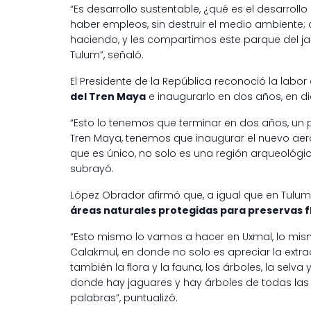
“Es desarrollo sustentable, ¿qué es el desarrol
haber empleos, sin destruir el medio ambiente; c
haciendo, y les compartimos este parque del ja
Tulum”, señaló.
El Presidente de la República reconoció la labor 
del Tren Maya
e inaugurarlo en dos años, en d
“Esto lo tenemos que terminar en dos años, un 
Tren Maya, tenemos que inaugurar el nuevo ae
que es único, no solo es una región arqueológi
subrayó.
López Obrador afirmó que, a igual que en Tulum
áreas naturales protegidas para preservas f
“Esto mismo lo vamos a hacer en Uxmal, lo mism
Calakmul, en donde no solo es apreciar la extraor
también la flora y la fauna, los árboles, la sel
donde hay jaguares y hay árboles de todas las c
palabras”, puntualizó.