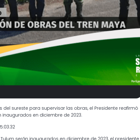
s del sureste para supervisar las obras, el Presidente reafirmó
n inaugurados en diciembre de 2023.
5:03:32
e Tulum serán inaugurados en diciembre de 2023, el presidente