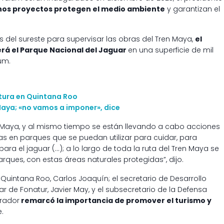
hos proyectos protegen el medio ambiente
y garantizan el
os del sureste para supervisar las obras del Tren Maya,
el
erá el Parque Nacional del Jaguar
en una superficie de mil
um.
tura en Quintana Roo
Maya; «no vamos a imponer», dice
 Maya, y al mismo tiempo se están llevando a cabo acciones
as en parques que se puedan utilizar para cuidar, para
ara el jaguar (…); a lo largo de toda la ruta del Tren Maya se
ques, con estas áreas naturales protegidas”, dijo.
intana Roo, Carlos Joaquín; el secretario de Desarrollo
ular de Fonatur, Javier May, y el subsecretario de la Defensa
brador
remarcó la importancia de promover el turismo y
.