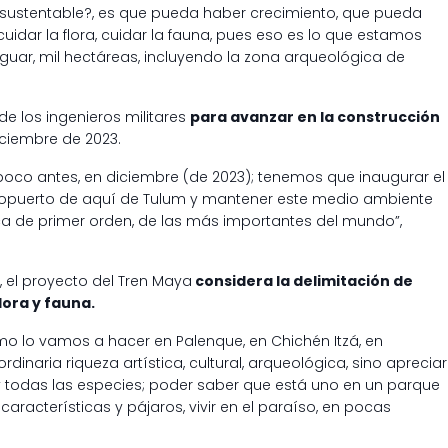
lo sustentable?, es que pueda haber crecimiento, que pueda
uidar la flora, cuidar la fauna, pues eso es lo que estamos
guar, mil hectáreas, incluyendo la zona arqueológica de
de los ingenieros militares
para avanzar en la construcción
iciembre de 2023.
poco antes, en diciembre (de 2023); tenemos que inaugurar el
ropuerto de aquí de Tulum y mantener este medio ambiente
ca de primer orden, de las más importantes del mundo”,
, el proyecto del Tren Maya
considera la delimitación de
lora y fauna.
o lo vamos a hacer en Palenque, en Chichén Itzá, en
dinaria riqueza artística, cultural, arqueológica, sino apreciar
va y todas las especies; poder saber que está uno en un parque
aracterísticas y pájaros, vivir en el paraíso, en pocas