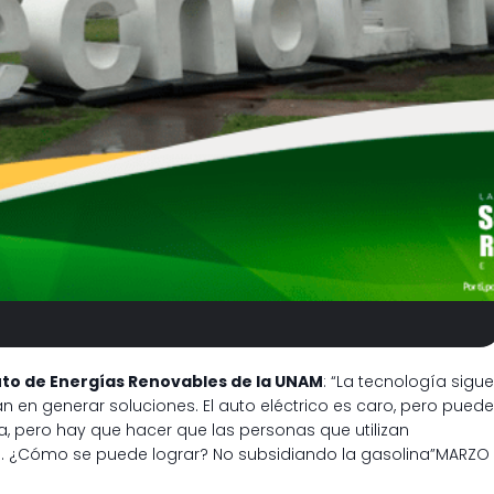
uto de Energías Renovables de la UNAM
: “La tecnología sigue
jan en generar soluciones. El auto eléctrico es caro, pero puede
ía, pero hay que hacer que las personas que utilizan
an. ¿Cómo se puede lograr? No subsidiando la gasolina”MARZO