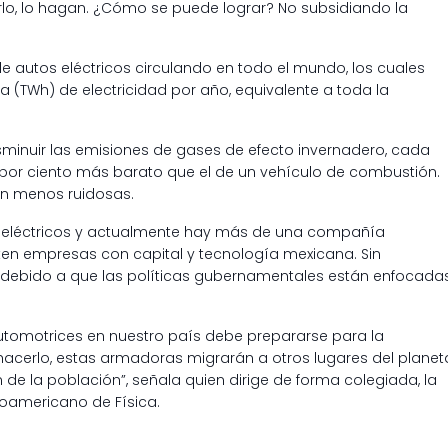
arlo, lo hagan. ¿Cómo se puede lograr? No subsidiando la
de autos eléctricos circulando en todo el mundo, los cuales
TWh) de electricidad por año, equivalente a toda la
sminuir las emisiones de gases de efecto invernadero, cada
0 por ciento más barato que el de un vehículo de combustión.
n menos ruidosas.
s eléctricos y actualmente hay más de una compañía
xisten empresas con capital y tecnología mexicana. Sin
 debido a que las políticas gubernamentales están enfocada
utomotrices en nuestro país debe prepararse para la
o hacerlo, estas armadoras migrarán a otros lugares del planet
e la población”, señala quien dirige de forma colegiada, la
noamericano de Física.