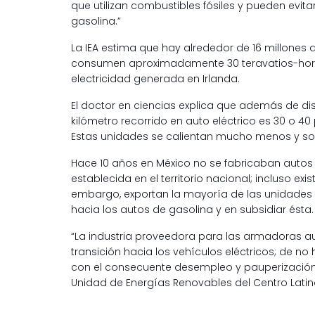
que utilizan combustibles fósiles y pueden evit
gasolina.”
La IEA estima que hay alrededor de 16 millones 
consumen aproximadamente 30 teravatios-hora (
electricidad generada en Irlanda.
El doctor en ciencias explica que además de di
kilómetro recorrido en auto eléctrico es 30 o 4
Estas unidades se calientan mucho menos y so
Hace 10 años en México no se fabricaban auto
establecida en el territorio nacional; incluso e
embargo, exportan la mayoría de las unidades
hacia los autos de gasolina y en subsidiar ésta.
“La industria proveedora para las armadoras a
transición hacia los vehículos eléctricos; de n
con el consecuente desempleo y pauperización d
Unidad de Energías Renovables del Centro Lati