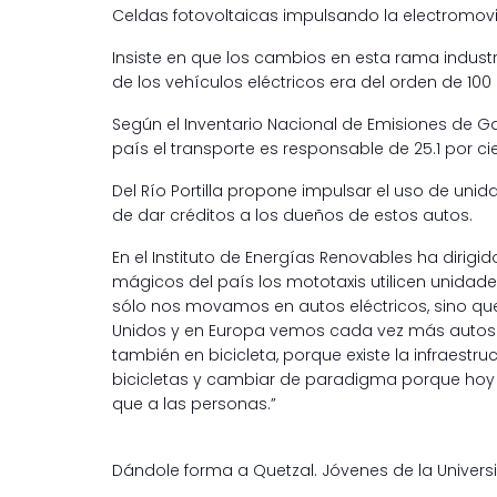
Celdas fotovoltaicas impulsando la electromovil
Insiste en que los cambios en esta rama indust
de los vehículos eléctricos era del orden de 100
Según el Inventario Nacional de Emisiones de G
país el transporte es responsable de 25.1 por ci
Del Río Portilla propone impulsar el uso de unida
de dar créditos a los dueños de estos autos.
En el Instituto de Energías Renovables ha dirig
mágicos del país los mototaxis utilicen unidad
sólo nos movamos en autos eléctricos, sino 
Unidos y en Europa vemos cada vez más autos
también en bicicleta, porque existe la infraestr
bicicletas y cambiar de paradigma porque hoy
que a las personas.”
Dándole forma a Quetzal. Jóvenes de la Univers