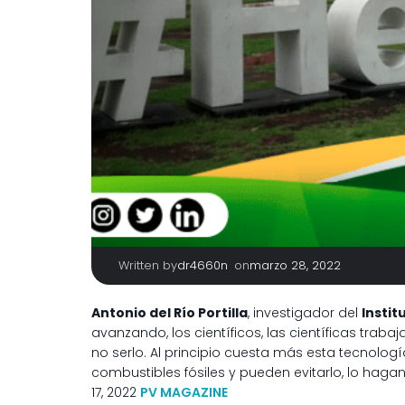
Written by
|
on
dr4660n
marzo 28, 2022
Antonio del Río Portilla
, investigador del
Instit
avanzando, los científicos, las científicas traba
no serlo. Al principio cuesta más esta tecnolog
combustibles fósiles y pueden evitarlo, lo hag
17, 2022
PV MAGAZINE