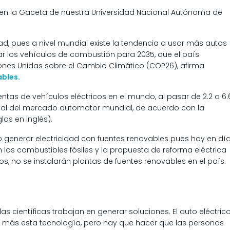
o en la Gaceta de nuestra Universidad Nacional Autónoma de
ad, pues a nivel mundial existe la tendencia a usar más autos
nar los vehículos de combustión para 2035, que el país
ones Unidas sobre el Cambio Climático (COP26), afirma
ables.
 ventas de vehículos eléctricos en el mundo, al pasar de 2.2 a 6.
total del mercado automotor mundial, de acuerdo con la
las en inglés).
io generar electricidad con fuentes renovables pues hoy en dí
 los combustibles fósiles y la propuesta de reforma eléctrica
s, no se instalarán plantas de fuentes renovables en el país.
las científicas trabajan en generar soluciones. El auto eléctric
sta más esta tecnología, pero hay que hacer que las personas