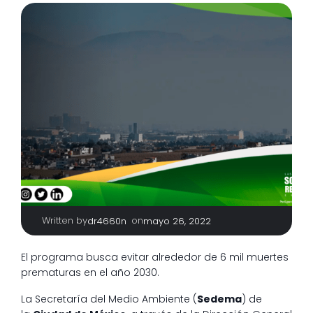
Written by
|
on
dr4660n
mayo 26, 2022
El programa busca evitar alrededor de 6 mil muertes
prematuras en el año 2030.
La Secretaría del Medio Ambiente (
Sedema
) de