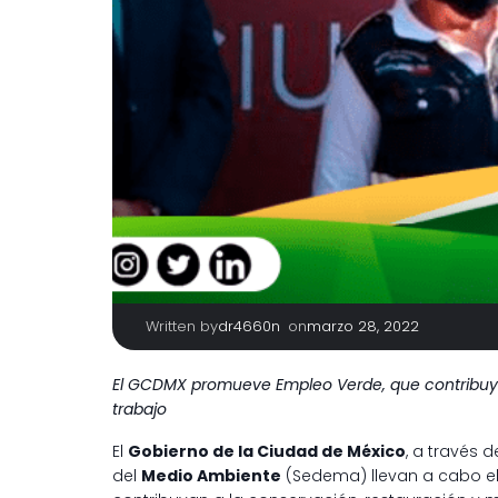
Written by
|
on
dr4660n
marzo 28, 2022
El GCDMX promueve Empleo Verde, que contribuye
trabajo
El
Gobierno de la Ciudad de México
, a través d
del
Medio Ambiente
(Sedema) llevan a cabo 