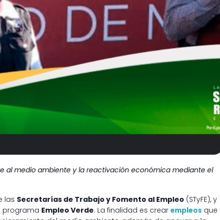
 al medio ambiente y la reactivación económica mediante el
e las
Secretarías de Trabajo y Fomento al Empleo
(STyFE), y
el programa
Empleo Verde
. La finalidad es crear
empleos
que