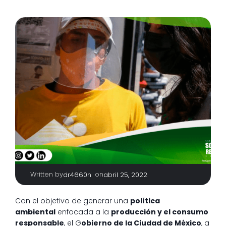
Written by
|
on
dr4660n
abril 25, 2022
Con el objetivo de generar una
política
ambiental
enfocada a la
producción y el consumo
responsable
, el G
obierno de la Ciudad de México
, a