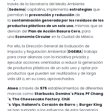
través de la Secretaría del Medio Ambiente
(
Sedema
) capitalina, implementa
estrategias
que
permitan la
prevención y reducción
de
la
contaminación generada por los residuos de los
productos plásticos de un solo uso
, mismas que se
derivan del
Plan de Acción Basura Cero
, para
una
Economía Circular
en la Ciudad de México.
Por ello, la Dirección General de Evaluación de
Impacto y Regulación Ambiental (
DGEIRA
) trabaja
para crear alianzas con la iniciativa privada y
ejecutar acciones orientadas a reducir la generación
de productos plásticos de un solo uso y optar por
productos que pueden ser reutilizados y de larga
vida útil o, en su caso, aprovechados.
Alsea
a través de
575
establecimientos de diferentes
marcas como
Starbucks
,
Domino´s Pizza
,
PF Chang
´s
,
The Cheesecake Factory
,
Chili
´s
,
Vips
,
Italianni’s
,
Corazón de Barro
y
Burger King
,
se han sumado a los esfuerzos de esta Secretaría